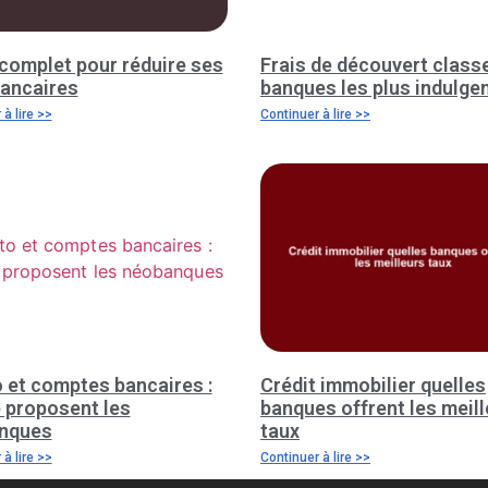
complet pour réduire ses
Frais de découvert clas
bancaires
banques les plus indulge
à lire >>
Continuer à lire >>
 et comptes bancaires :
Crédit immobilier quelles
 proposent les
banques offrent les meil
nques
taux
à lire >>
Continuer à lire >>