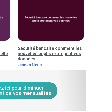
Sécurité bancaire comment les
elle
nouvelles applis protègent vos
données
Continuer à lire >>
ez ici pour diminuer
nt de vos mensualités