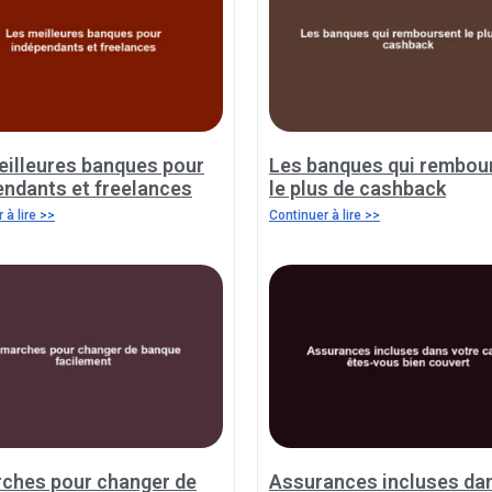
eilleures banques pour
Les banques qui rembou
endants et freelances
le plus de cashback
 à lire >>
Continuer à lire >>
ches pour changer de
Assurances incluses da