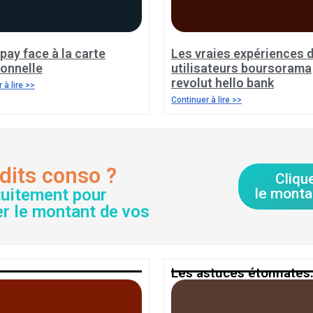
pay face à la carte
Les vraies expériences 
ionnelle
utilisateurs boursorama
revolut hello bank
 à lire >>
Continuer à lire >>
dits conso ?
Cliqu
tuitement pour
le monta
er le montant de vos
Les astuces étonnates