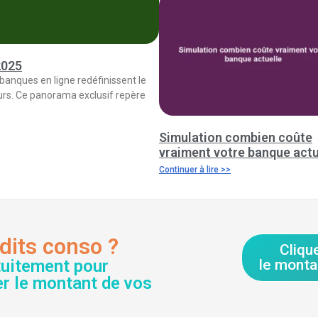
2025
 banques en ligne redéfinissent le
eurs. Ce panorama exclusif repère
Simulation combien coûte
vraiment votre banque actu
Continuer à lire >>
dits conso ?
Cliqu
tuitement pour
le monta
er le montant de vos