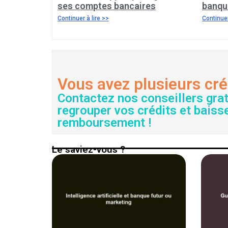
ses comptes bancaires
banqu
Continuer à lire >>
Continuer
Vous avez plusieurs cré
Contactez nos conseillers gra
regrouper vos crédits et baiss
remboursement !
Le saviez-vous ?