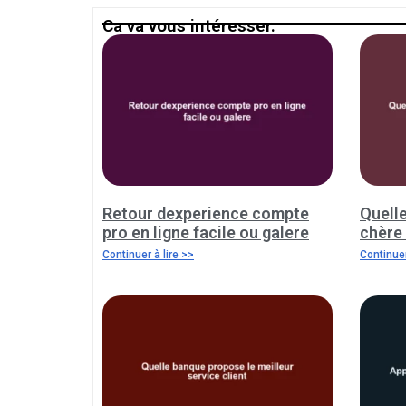
Ca va vous intéresser.
Retour dexperience compte
Quell
pro en ligne facile ou galere
chère
Continuer à lire >>
Continuer