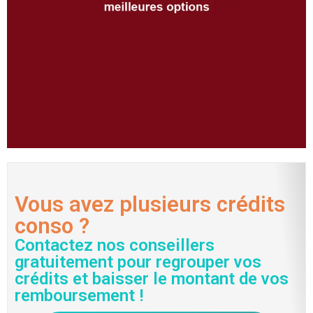
Vous avez plusieurs crédits
conso ?
Contactez nos conseillers
gratuitement pour regrouper vos
crédits et baisser le montant de vos
remboursement !