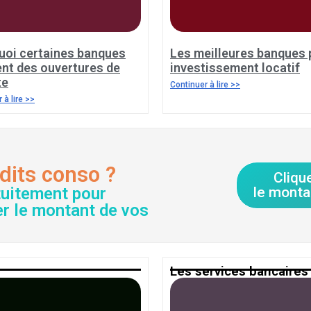
uoi certaines banques
Les meilleures banques 
ent des ouvertures de
investissement locatif
te
Continuer à lire >>
 à lire >>
dits conso ?
Cliqu
tuitement pour
le monta
er le montant de vos
Les services bancaires