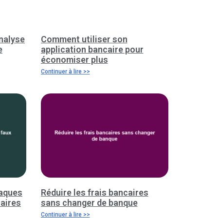
nalyse
Comment utiliser son
e
application bancaire pour
économiser plus
Continuer à lire >>
naques
Réduire les frais bancaires
caires
sans changer de banque
Continuer à lire >>