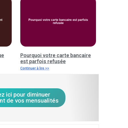
ue
Pourquoi votre carte bancaire
est parfois refusée
Continuer à lire >>
ez ici pour diminuer
nt de vos mensualités