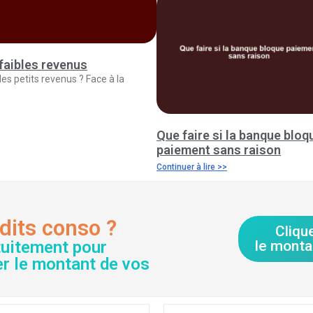
faibles revenus
es petits revenus ? Face à la
Que faire si la banque bloq
paiement sans raison
Continuer à lire >>
dits conso ?
Cliqu
tuitement pour
le monta
er le montant de vos