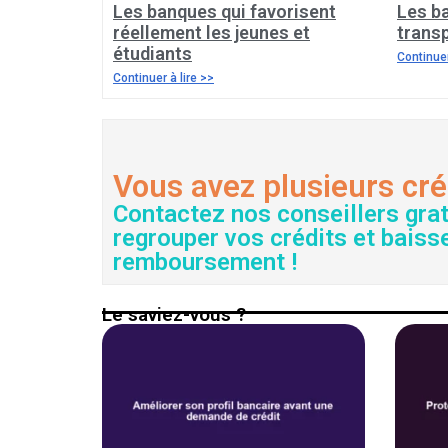
Les banques qui favorisent
Les b
réellement les jeunes et
transp
étudiants
Continuer
Continuer à lire >>
Vous avez plusieurs cré
Contactez nos conseillers gra
regrouper vos crédits et baiss
remboursement !
Le saviez-vous ?