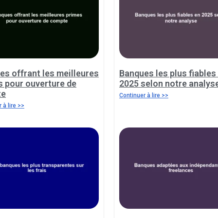
s offrant les meilleures
Banques les plus fiables
s pour ouverture de
2025 selon notre analys
te
Continuer à lire >>
 à lire >>