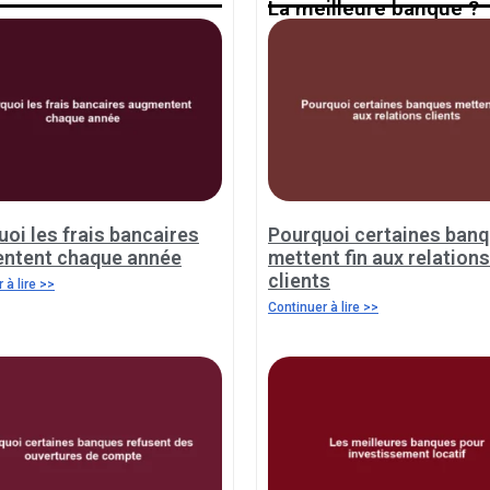
La meilleure banque ?
oi les frais bancaires
Pourquoi certaines ban
ntent chaque année
mettent fin aux relations
clients
 à lire >>
Continuer à lire >>