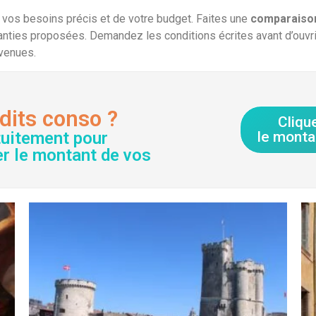
 vos besoins précis et de votre budget. Faites une
comparaiso
anties proposées. Demandez les conditions écrites avant d’ouvri
nvenues.
dits conso ?
Cliqu
tuitement pour
le monta
er le montant de vos