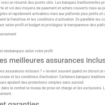
tier voici un résumé des points clés. Les banques traditionnelle
e et vol des moyens de paiement et achats couverts mais au pri
es et rapidement activables mais aux plafonds plus petits et u
ent la franchise et les conditions d activation. En parallèle les
ez selon profil et budget et privilégiez la transparence des plaf
boursement
et néobanques selon votre profil
es meilleures assurances inclu
es assurances incluses ? » revient souvent quand on choisit un 
osée et les conditions d’activation. Certaines banques tradition
es ajoutent des protections simples sans surcoût.
s dans le contrat le niveau de prise en charge et les exclusions. 
sement.
et garanties