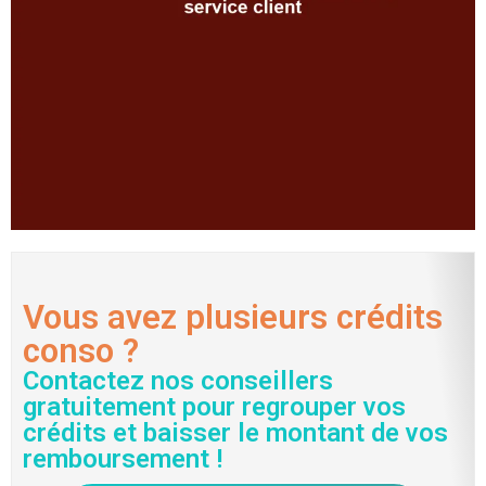
Vous avez plusieurs crédits
conso ?
Contactez nos conseillers
gratuitement pour regrouper vos
crédits et baisser le montant de vos
remboursement !