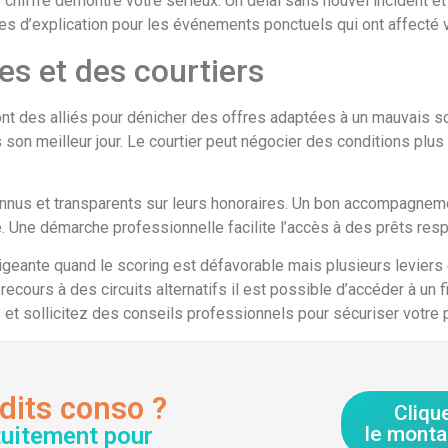
 chiffré démontre votre sérieux. Un délai sans nouvel incident e
s d’explication pour les événements ponctuels qui ont affecté v
s et des courtiers
ont des alliés pour dénicher des offres adaptées à un mauvais sc
 son meilleur jour. Le courtier peut négocier des conditions plus
econnus et transparents sur leurs honoraires. Un bon accompagne
e. Une démarche professionnelle facilite l’accès à des prêts re
xigeante quand le scoring est défavorable mais plusieurs leviers
 recours à des circuits alternatifs il est possible d’accéder à u
 et sollicitez des conseils professionnels pour sécuriser votre p
dits conso ?
Cliqu
tuitement pour
le monta