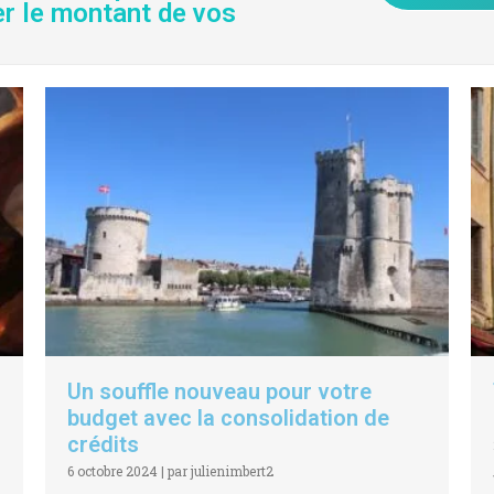
er le montant de vos
Un souffle nouveau pour votre
budget avec la consolidation de
crédits
6 octobre 2024
|
par julienimbert2