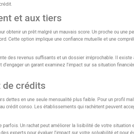
rédit.
t et aux tiers
pour obtenir un prêt malgré un mauvais score. Un proche ou une p
’accord. Cette option implique une confiance mutuelle et une comp
te des revenus suffisants et un dossier irréprochable. Il exist
d’engager un garant examinez l’impact sur sa situation financiè
 de crédits
s dettes en une seule mensualité plus faible. Pour un profil mal 
au crédit conso. Les établissements qui rachètent peuvent acce
e parfois. Un rachat peut améliorer la lisibilité de votre situati
s experts pour évaluer l’impact sur votre solvabilité et pour év