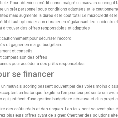
article. Pour obtenir un crédit conso malgré un mauvais scoring il
me un prêt personnel sous conditions adaptées et le cautionnem
tés mais augmente la durée et le coût total Le microcrédit et le
t il faut optimiser son dossier en régularisant les incidents e
ent à trouver des offres responsables et adaptées
 cautionnement pour sécuriser l’accord
ités et gagner en marge budgétaire
ement et conseils
et comparaison des offres
econnus pour accéder à des prêts responsables
our se financer
ré un mauvais scoring passent souvent par des voies moins clas
cceptent un historique fragile si l’emprunteur présente un reven
qui justifient d’une gestion budgétaire sérieuse et d’un projet 
ire des coûts réels et des risques. Les taux sont souvent plus é
 plusieurs offres avant de signer. Chercher des solutions altern