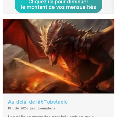
Cliquez ici pour diminuer
le montant de vos mensualités
Au-delà de lâ€™obstacle
19 juillet 2024
|
par julienimbert2