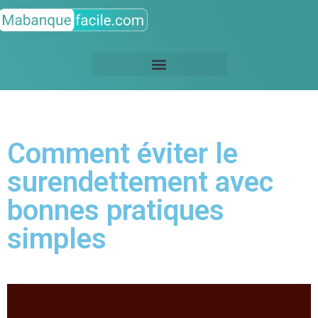
Comment éviter le
surendettement avec
bonnes pratiques
simples