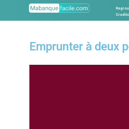
Regrou
Credit
Emprunter à deux p