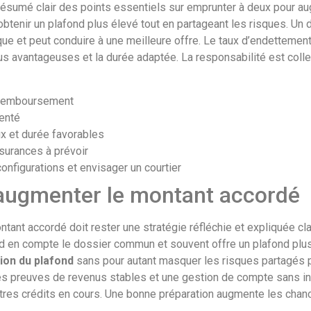
un résumé clair des points essentiels sur emprunter à deux pour 
btenir un plafond plus élevé tout en partageant les risques. Un
e et peut conduire à une meilleure offre. Le taux d’endettement 
us avantageuses et la durée adaptée. La responsabilité est colle
 remboursement
menté
ux et durée favorables
ssurances à prévoir
onfigurations et envisager un courtier
augmenter le montant accordé
ant accordé doit rester une stratégie réfléchie et expliquée c
nd en compte le dossier commun et souvent offre un plafond plu
on du plafond
sans pour autant masquer les risques partagés 
es preuves de revenus stables et une gestion de compte sans in
autres crédits en cours. Une bonne préparation augmente les chanc