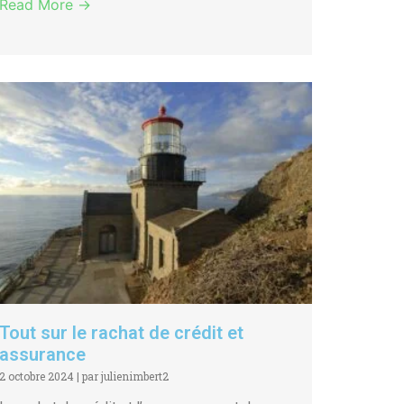
Read More →
Tout sur le rachat de crédit et
assurance
2 octobre 2024
|
par julienimbert2