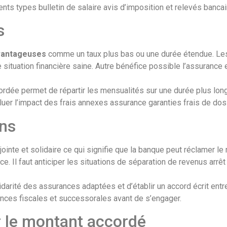
s types bulletin de salaire avis d’imposition et relevés bancaire
s
vantageuses
comme un taux plus bas ou une durée étendue. Les p
e situation financière saine. Autre bénéfice possible l’assurance
rdée permet de répartir les mensualités sur une durée plus long
luer l’impact des frais annexes assurance garanties frais de dossi
ons
nte et solidaire ce qui signifie que la banque peut réclamer le r
ce. Il faut anticiper les situations de séparation de revenus arrê
arité des assurances adaptées et d’établir un accord écrit entre
uences fiscales et successorales avant de s’engager.
 le montant accordé