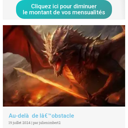
Cliquez ici pour diminuer
le montant de vos mensualités
Au-delà de lâ€™obstacle
19 juillet 2024
|
par julienimbert2