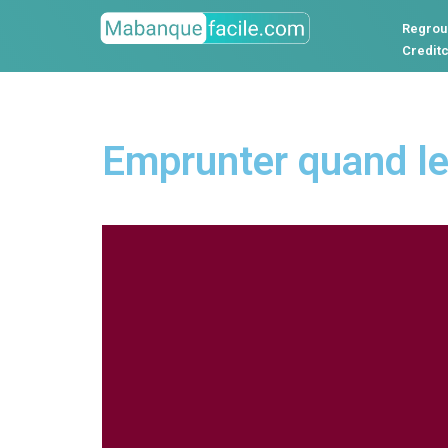
Regrou
Credit
Emprunter quand l