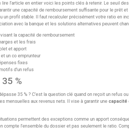
ire l’article en entier voici les points clés à retenir. Le seuil
antir une capacité de remboursement suffisante pour le prêt et 
n profil stable. Il faut recalculer précisément votre ratio en in
gociation avec la banque et les solutions alternatives peuvent chan
 visant la capacité de remboursement
harges et les frais
let et apport
 et un co emprunteur
dépenses fixes
 motifs d’un refus
s 35 %
passe 35 % ? C’est la question clé quand on reçoit un refus ou 
s mensuelles aux revenus nets. Il vise à garantir une
capacité
 situations permettent des exceptions comme un apport conséque
compte l’ensemble du dossier et pas seulement le ratio. Compren