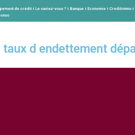
pement de crédit
Le saviez-vous ?
Banque
Economie
Creditimmo
conso
e taux d endettement dép