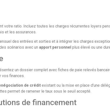
nt votre ratio. Incluez toutes les charges récurrentes loyers pe
rais et les assurances.
suel des entrées et sorties et à intégrer les charges exceptionn
r des scénarios avec un
apport personnel
plus élevé ou une duré
e
résentez un dossier complet avec fiches de paie relevés bancaire
r vos finances.
enégociation de crédit
existant ou la mise en place d’une délé
es permet de ramener le taux sous le seuil accepté.
utions de financement