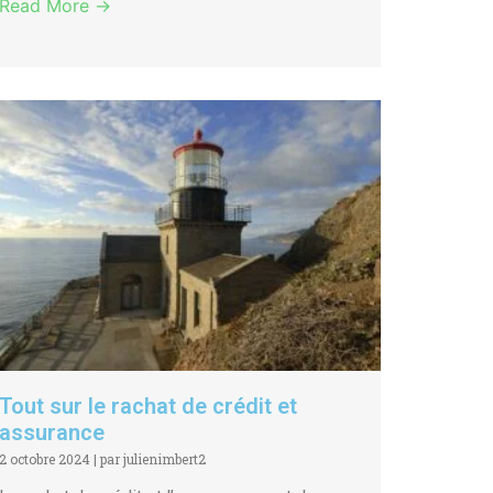
Read More →
Tout sur le rachat de crédit et
assurance
2 octobre 2024
|
par julienimbert2