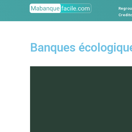
Regrou
Credit
Banques écologique