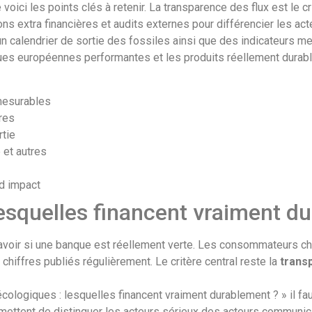
oici les points clés à retenir. La transparence des flux est le cri
tions extra financières et audits externes pour différencier les 
 un calendrier de sortie des fossiles ainsi que des indicateurs 
anques européennes performantes et les produits réellement durab
 mesurables
ères
rtie
 et autres
d impact
esquelles financent vraiment d
savoir si une banque est réellement verte. Les consommateurs 
chiffres publiés régulièrement. Le critère central reste la
trans
cologiques : lesquelles financent vraiment durablement ? » il fa
rmettent de distinguer les acteurs sérieux des acteurs communic