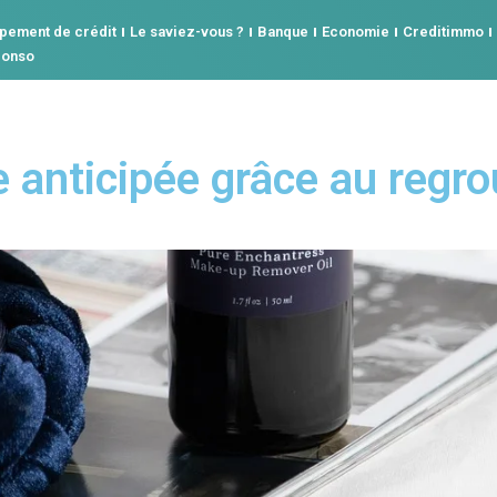
pement de crédit
Le saviez-vous ?
Banque
Economie
Creditimmo
conso
e anticipée grâce au regr