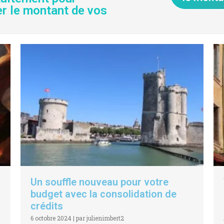
er le montant de vos
Un souffle nouveau pour votre
budget avec la consolidation de
crédits
6 octobre 2024
|
par julienimbert2