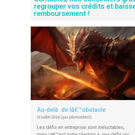
regrouper vos crédits et baiss
remboursement !
Au-delà de lâ€™obstacle
19 juillet 2024
|
par julienimbert2
Les défis en entreprise sont inéluctables,
mais câ€™est notre réaction à ces défis qui