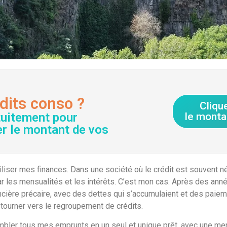
dits conso ?
Cliqu
tuitement pour
le monta
er le montant de vos
iliser mes finances. Dans une société où le crédit est souvent n
ar les mensualités et les intérêts. C’est mon cas. Après des anné
ancière précaire, avec des dettes qui s’accumulaient et des paiem
 tourner vers le regroupement de crédits.
ler tous mes emprunts en un seul et unique prêt, avec une mensu