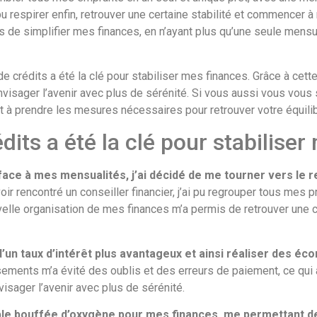
i pu respirer enfin, retrouver une certaine stabilité et commence
de simplifier mes finances, en n’ayant plus qu’une seule mensual
de crédits a été la clé pour stabiliser mes finances. Grâce à cett
 envisager l’avenir avec plus de sérénité. Si vous aussi vous vou
 à prendre les mesures nécessaires pour retrouver votre équilibr
ts a été la clé pour stabiliser
 face à mes mensualités, j’ai décidé de me tourner vers le
ir rencontré un conseiller financier, j’ai pu regrouper tous mes p
lle organisation de mes finances m’a permis de retrouver une c
d’un taux d’intérêt plus avantageux et ainsi réaliser des éc
ments m’a évité des oublis et des erreurs de paiement, ce qui a 
nvisager l’avenir avec plus de sérénité.
le bouffée d’oxygène pour mes finances, me permettant de s