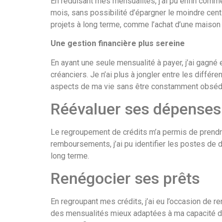
En réduisant mes mensualités, j’ai pu enfin comme
mois, sans possibilité d’épargner le moindre cen
projets à long terme, comme l’achat d’une maison o
Une gestion financière plus sereine
En ayant une seule mensualité à payer, j’ai gagné e
créanciers. Je n’ai plus à jongler entre les diffé
aspects de ma vie sans être constamment obsédé 
Réévaluer ses dépenses
Le regroupement de crédits m’a permis de prendre
remboursements, j’ai pu identifier les postes de
long terme.
Renégocier ses prêts
En regroupant mes crédits, j’ai eu l’occasion de r
des mensualités mieux adaptées à ma capacité de