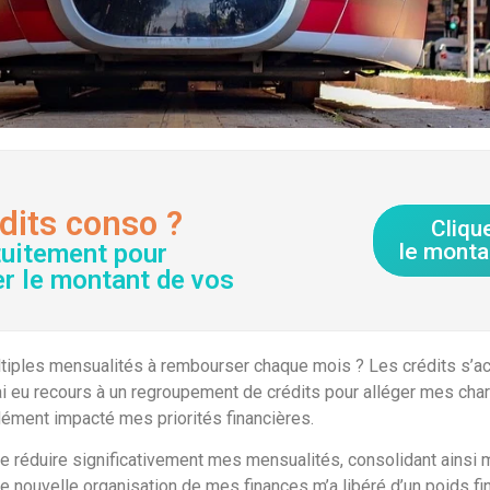
dits conso ?
Cliqu
tuitement pour
le monta
er le montant de vos
ltiples mensualités à rembourser chaque mois ? Les crédits s’a
i eu recours à un regroupement de crédits pour alléger mes charg
ément impacté mes priorités financières.
de réduire significativement mes mensualités, consolidant ains
tte nouvelle organisation de mes finances m’a libéré d’un poids fi