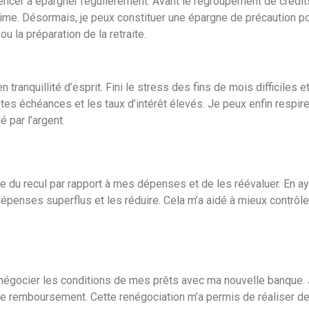
ncer à épargner régulièrement. Avant le regroupement de crédits,
time. Désormais, je peux constituer une épargne de précaution po
u la préparation de la retraite.
n tranquillité d’esprit. Fini le stress des fins de mois difficiles
rentes échéances et les taux d’intérêt élevés. Je peux enfin respi
par l’argent.
 du recul par rapport à mes dépenses et de les réévaluer. En a
 dépenses superflus et les réduire. Cela m’a aidé à mieux contrô
enégocier les conditions de mes prêts avec ma nouvelle banque. J’
 remboursement. Cette renégociation m’a permis de réaliser de