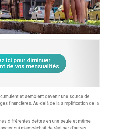
ez ici pour diminuer
nt de vos mensualités
ccumulent et semblent devenir une source de
es financières. Au-delà de la simplification de la
i mes différentes dettes en une seule et même
nancier qui m’empêchait de réaliser d’autres