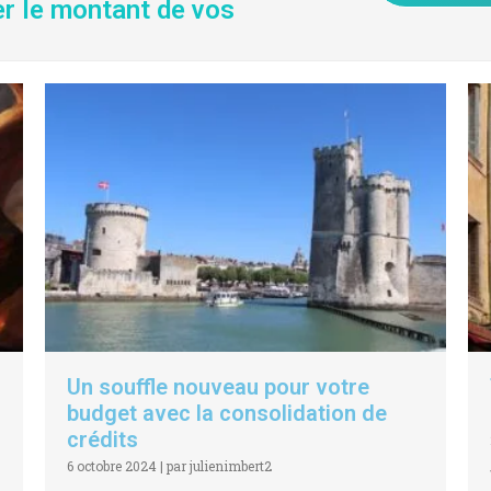
er le montant de vos
Un souffle nouveau pour votre
budget avec la consolidation de
crédits
6 octobre 2024
|
par julienimbert2