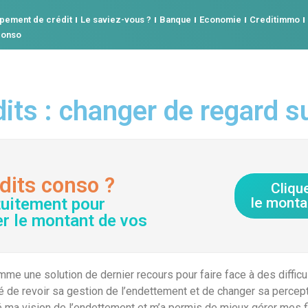
pement de crédit
Le saviez-vous ?
Banque
Economie
Creditimmo
conso
ts : changer de regard su
dits conso ?
Cliqu
tuitement pour
le monta
er le montant de vos
me une solution de dernier recours pour faire face à des diffic
e revoir sa gestion de l’endettement et de changer sa perceptio
 ma vision de l’endettement et m’a permis de mieux gérer mes f