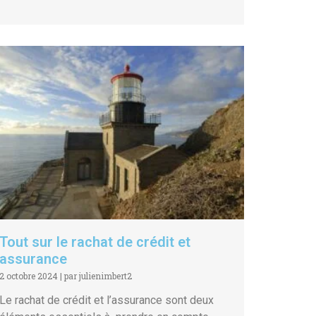
Tout sur le rachat de crédit et
assurance
2 octobre 2024
|
par julienimbert2
Le rachat de crédit et l’assurance sont deux