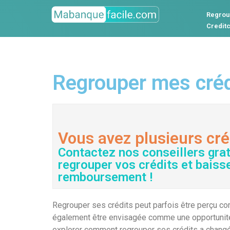
Regrou
Credit
Regrouper mes crédi
Vous avez plusieurs cré
Contactez nos conseillers gra
regrouper vos crédits et baiss
remboursement !
Regrouper ses crédits peut parfois être perçu com
également être envisagée comme une opportunité d
explorer comment regrouper ses crédits a changé