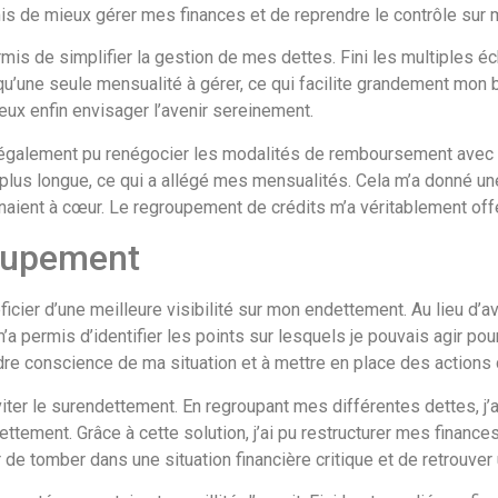
mis de mieux gérer mes finances et de reprendre le contrôle sur
is de simplifier la gestion de mes dettes. Fini les multiples 
u’une seule mensualité à gérer, ce qui facilite grandement mon 
eux enfin envisager l’avenir sereinement.
ai également pu renégocier les modalités de remboursement avec 
 plus longue, ce qui a allégé mes mensualités. Cela m’a donné u
naient à cœur. Le regroupement de crédits m’a véritablement off
oupement
icier d’une meilleure visibilité sur mon endettement. Au lieu d’a
 m’a permis d’identifier les points sur lesquels je pouvais agir 
re conscience de ma situation et à mettre en place des actions 
viter le surendettement. En regroupant mes différentes dettes, j’ai 
ettement. Grâce à cette solution, j’ai pu restructurer mes finance
de tomber dans une situation financière critique et de retrouver