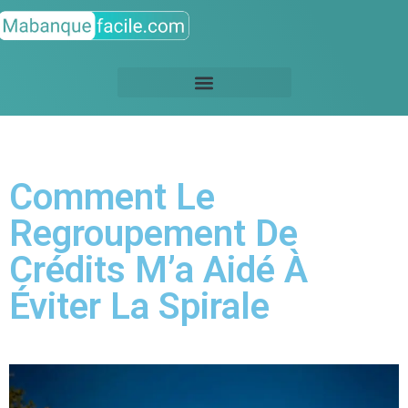
Comment Le
Regroupement De
Crédits M’a Aidé À
Éviter La Spirale