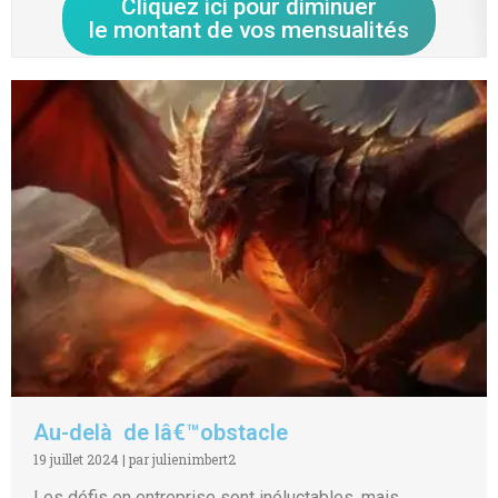
Cliquez ici pour diminuer
le montant de vos mensualités
Au-delà de lâ€™obstacle
19 juillet 2024
|
par julienimbert2
Les défis en entreprise sont inéluctables, mais