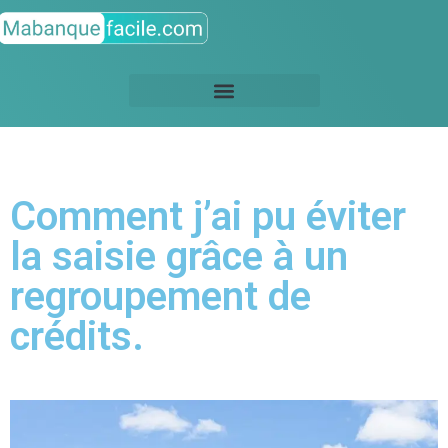
Comment j’ai pu éviter
la saisie grâce à un
regroupement de
crédits.