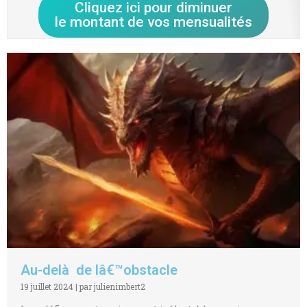
Cliquez ici pour diminuer
le montant de vos mensualités
Au-delà de lâ€™obstacle
19 juillet 2024
|
par julienimbert2