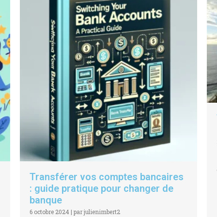
Transférer vos comptes bancaires
: guide pratique pour changer de
banque
6 octobre 2024
|
par julienimbert2