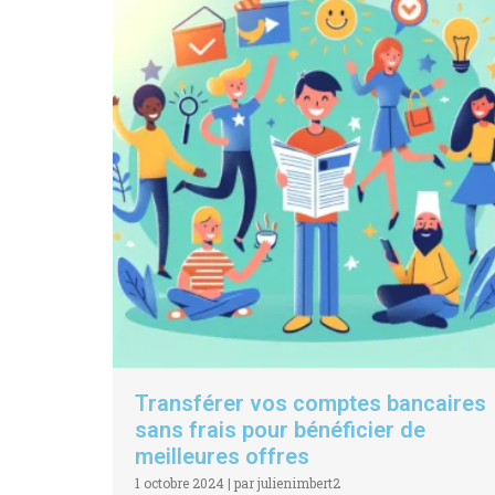
Transférer vos comptes bancaires
sans frais pour bénéficier de
meilleures offres
1 octobre 2024
|
par julienimbert2