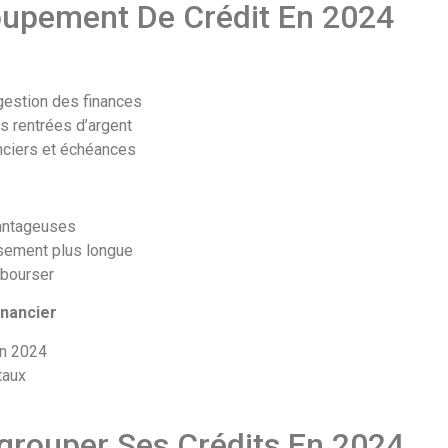
oupement De Crédit En 2024
 gestion des finances
s rentrées d’argent
anciers et échéances
vantageuses
rsement plus longue
mbourser
inancier
en 2024
taux
rouper Ses Crédits En 2024