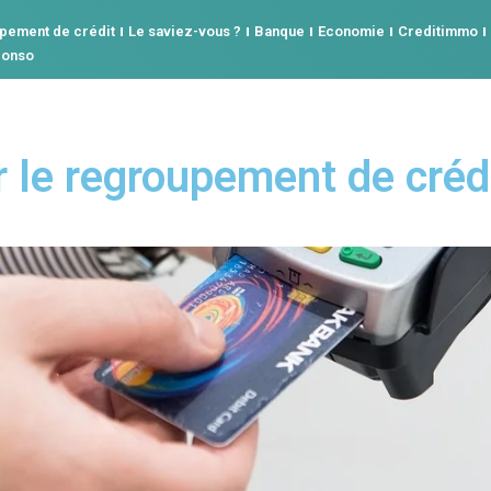
pement de crédit
Le saviez-vous ?
Banque
Economie
Creditimmo
conso
r le regroupement de créd