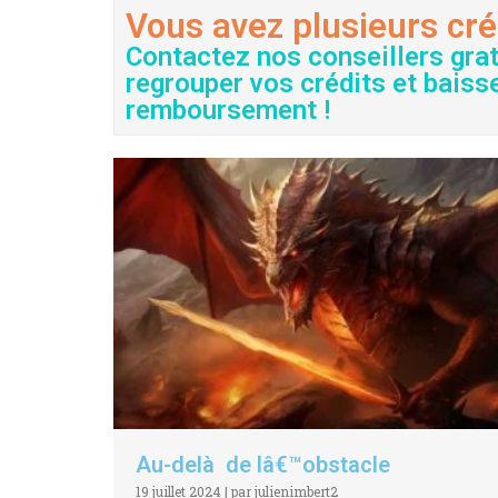
Vous avez plusieurs cré
Contactez nos conseillers gra
regrouper vos crédits et baiss
remboursement !
Au-delà de lâ€™obstacle
19 juillet 2024
|
par julienimbert2