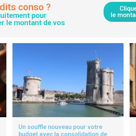
dits conso ?
Cliqu
tuitement pour
le monta
er le montant de vos
Un souffle nouveau pour votre
budget avec la consolidation de