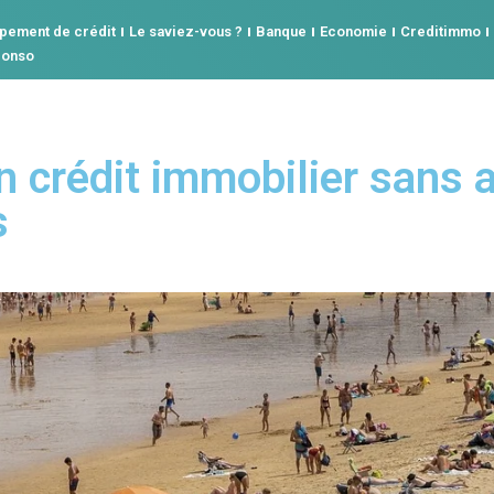
pement de crédit
Le saviez-vous ?
Banque
Economie
Creditimmo
conso
 crédit immobilier sans a
s