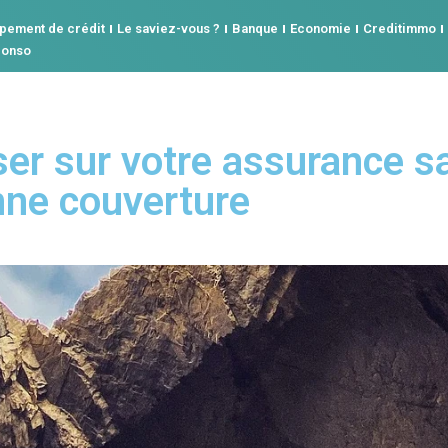
pement de crédit
Le saviez-vous ?
Banque
Economie
Creditimmo
conso
 sur votre assurance sa
nne couverture