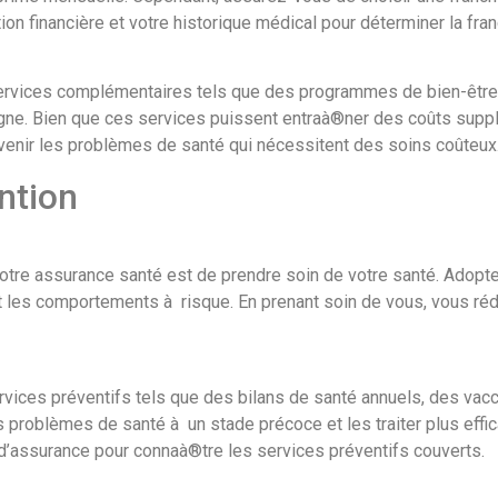
ion financière et votre historique médical pour déterminer la fra
services complémentaires tels que des programmes de bien-êtr
igne. Bien que ces services puissent entraà®ner des coûts supp
évenir les problèmes de santé qui nécessitent des soins coûteux
ntion
tre assurance santé est de prendre soin de votre santé. Adoptez
nt les comportements à risque. En prenant soin de vous, vous ré
ces préventifs tels que des bilans de santé annuels, des vacci
s problèmes de santé à un stade précoce et les traiter plus effi
 d’assurance pour connaà®tre les services préventifs couverts.