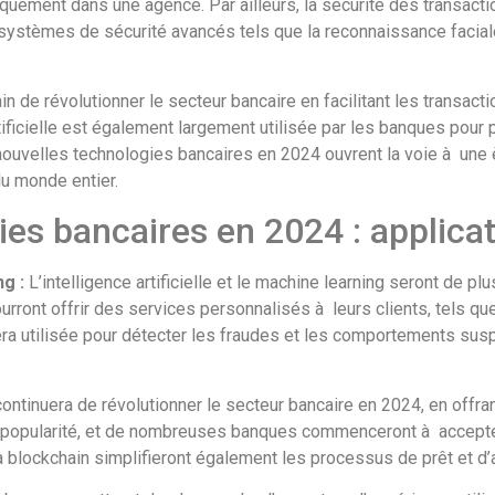
uement dans une agence. Par ailleurs, la sécurité des transact
s systèmes de sécurité avancés tels que la reconnaissance facia
ain de révolutionner le secteur bancaire en facilitant les transac
rtificielle est également largement utilisée par les banques pour 
ouvelles technologies bancaires en 2024 ouvrent la voie à une è
u monde entier.
ies bancaires en 2024 : applica
ng :
L’intelligence artificielle et le machine learning seront de p
urront offrir des services personnalisés à leurs clients, tels
era utilisée pour détecter les fraudes et les comportements susp
ontinuera de révolutionner le secteur bancaire en 2024, en offra
 popularité, et de nombreuses banques commenceront à accepter
a blockchain simplifieront également les processus de prêt et d