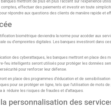
 banques mettront de plus en plus l’accent sur l’expérience utili
urs comptes, effectuer des paiements et investir en toute simplici
 pour répondre aux questions des clients de manière rapide et eff
rcée
tification biométrique deviendra la norme pour accéder aux servi
ale ou d’empreintes digitales. Les banques investiront dans ces 
lication des cyberattaques, les banques mettront en place des
feu intelligents seront utilisés pour protéger les données sensi
rsécurité pour renforcer leur défense.
nt en place des programmes d’éducation et de sensibilisation à
ues pour se protéger en ligne, tels que l’utilisation de mots de p
a à réduire les risques de fraudes et d’attaques.
t la personnalisation des service