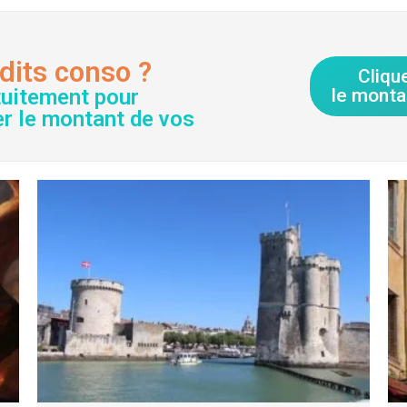
dits conso ?
Cliqu
tuitement pour
le monta
er le montant de vos