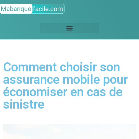
Comment choisir son
assurance mobile pour
économiser en cas de
sinistre