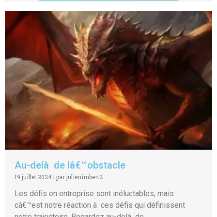
Au-delà de lâ€™obstacle
19 juillet 2024
|
par julienimbert2
Les défis en entreprise sont inéluctables, mais
câ€™est notre réaction à ces défis qui définissent
notre trajectoire. Regardez au-delà de...