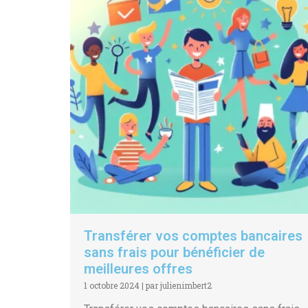
Transférer vos comptes bancaires
sans frais pour bénéficier de
meilleures offres
1 octobre 2024
|
par julienimbert2