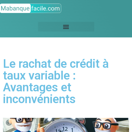
Le rachat de crédit à
taux variable :
Avantages et
inconvénients