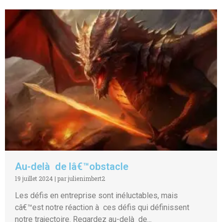
Au-delà de lâ€™obstacle
19 juillet 2024
|
par julienimbert2
Les défis en entreprise sont inéluctables, mais
câ€™est notre réaction à ces défis qui définissent
notre trajectoire. Regardez au-delà de...