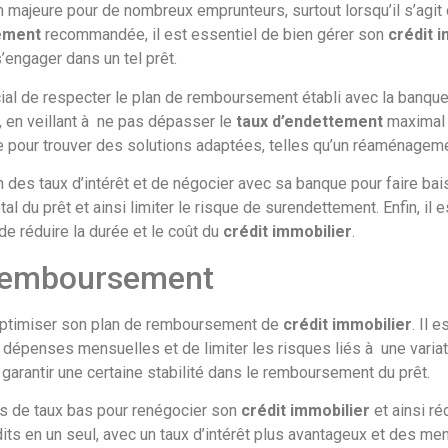
 majeure pour de nombreux emprunteurs, surtout lorsqu’il s’agit
tement
recommandée, il est essentiel de bien gérer son
crédit 
engager dans un tel prêt.
ucial de respecter le plan de remboursement établi avec la banqu
 en veillant à ne pas dépasser le
taux d’endettement
maximal r
 pour trouver des solutions adaptées, telles qu’un réaménagemen
on des taux d’intérêt et de négocier avec sa banque pour faire ba
al du prêt et ainsi limiter le risque de surendettement. Enfin, il
de réduire la durée et le coût du
crédit immobilier
.
 Remboursement
d’optimiser son plan de remboursement de
crédit immobilier
. Il 
dépenses mensuelles et de limiter les risques liés à une variatio
ur garantir une certaine stabilité dans le remboursement du prêt.
des de taux bas pour renégocier son
crédit immobilier
et ainsi ré
dits en un seul, avec un taux d’intérêt plus avantageux et des m