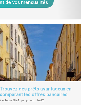
nt de vos mensualités
Trouvez des prêts avantageux en
comparant les offres bancaires
2 octobre 2024
|
par julienimbert2