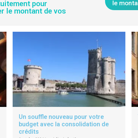
tuitement pour
le monta
er le montant de vos
Un souffle nouveau pour votre
budget avec la consolidation de
crédits