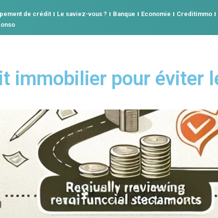
pement de crédit
Le saviez-vous ?
Banque
Economie
Creditimmo
conso
it immobilier pour éviter