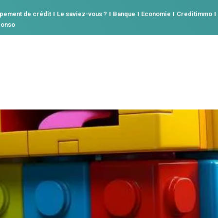
pement de crédit
Le saviez-vous ?
Banque
Economie
Creditimmo
conso