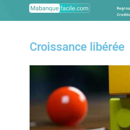
Regrou
Credit
Croissance libérée