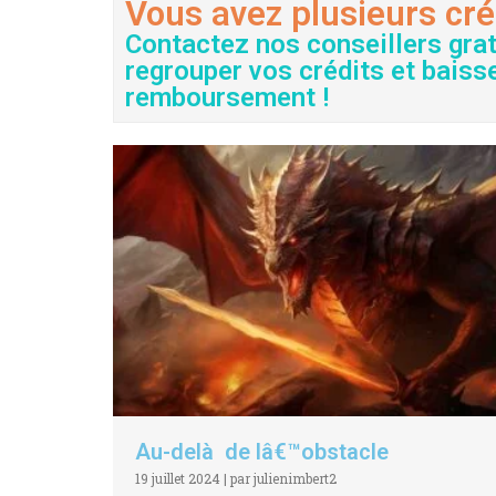
Vous avez plusieurs cré
Contactez nos conseillers gra
regrouper vos crédits et baiss
remboursement !
Au-delà de lâ€™obstacle
19 juillet 2024
|
par julienimbert2