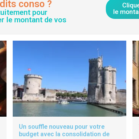
dits conso ?
Cliqu
tuitement pour
le monta
er le montant de vos
Un souffle nouveau pour votre
budget avec la consolidation de