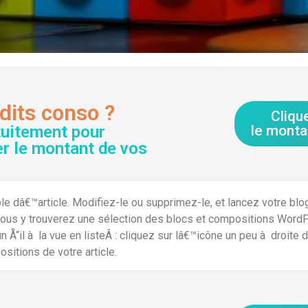
dits conso ?
Cliqu
tuitement pour
le monta
er le montant de vos
â€™article. Modifiez-le ou supprimez-le, et lancez votre blog. P
 Vous y trouverez une sélection des blocs et compositions Word
n Å“il à la vue en listeÂ : cliquez sur lâ€™icône un peu à droite
sitions de votre article.